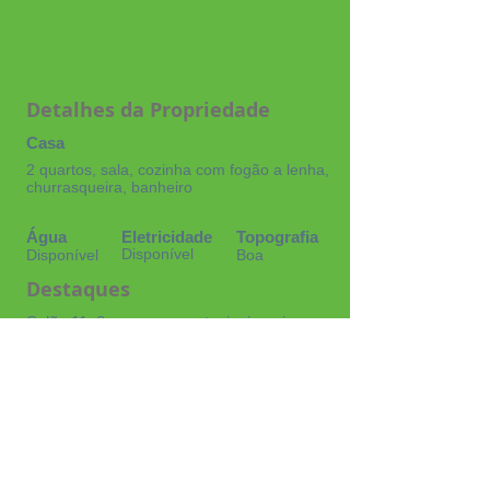
Detalhes da Propriedade
Casa
2 quartos, sala, cozinha com fogão a lenha,
churrasqueira, banheiro
Água
Eletricidade
Topografia
Disponível
Disponível
Boa
Destaques
Salão 11x8, area gourmet, piscina, rio ao
fundo, campinho,
Corretora de Imóveis Cassia
CRECI:
0028505
mariacassia041164@gmail.com