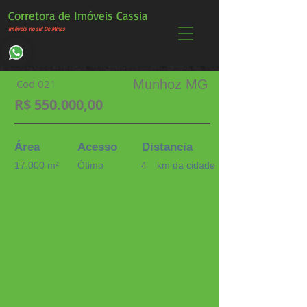
Corretora de Imóveis Cassia
Imóveis
no sul De Minas
Cod 021
Munhoz MG
R$ 550.000,00
Área
Acesso
Distancia
17.000 m²
Ótimo
4
km da cidade