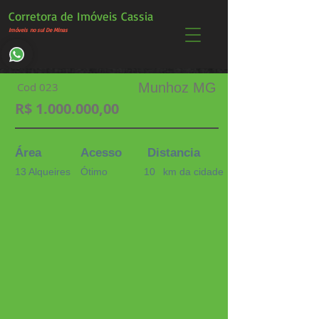
Corretora de Imóveis Cassia
Imóveis
no sul De Minas
Cod 023
Munhoz MG
R$
1.000.000
,00
Área
Acesso
Distancia
13 Alqueires
Ótimo
10
km da cidade