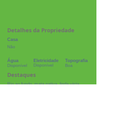
Detalhes da Propriedade
Casa
Não
Água
Eletricidade
Topografia
Disponível
Disponível
Boa
Destaques
Rio ao fundo, mata nativa, linda vista
panoramica
Corretora de Imóveis Cassia
CRECI:
0028505
mariacassia041164@gmail.com