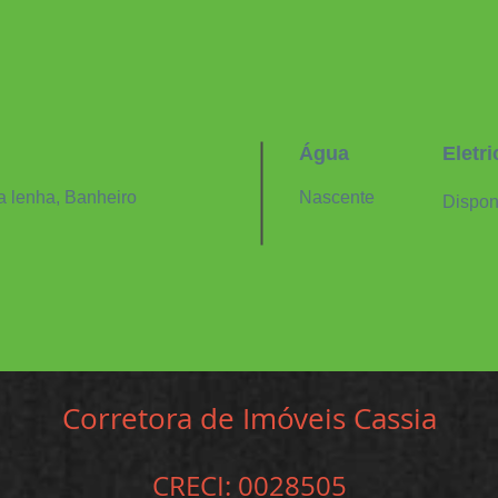
Água
Eletr
 a lenha, Banheiro
Nascente
Dispon
Corretora de Imóveis Cassia
CRECI: 0028505