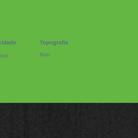
icidade
Topografia
Bom
ível