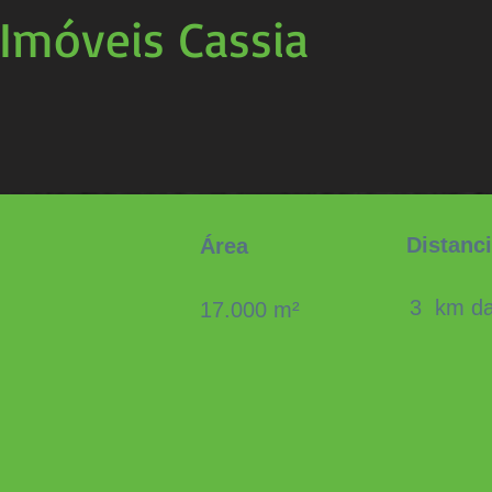
 Imóveis Cassia
Distanc
Área
3
km da
17.000 m²