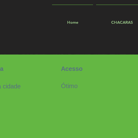
Home
CHACARAS
ia
Acesso
Ótimo
 cidade