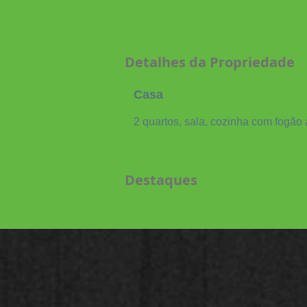
Detalhes da Propriedade
Casa
2 quartos, sala, cozinha com fogão
Destaques